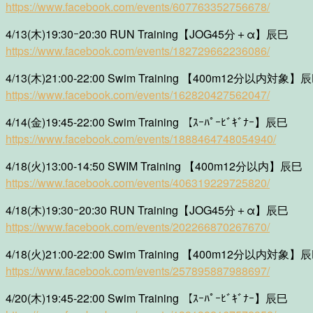
https://www.facebook.com/events/607763352756678/
4/13(木)19:30ｰ20:30 RUN Training【JOG45分＋α】辰巳
https://www.facebook.com/events/182729662236086/
4/13(木)21:00-22:00 Swim Training 【400m12分以内対象】
https://www.facebook.com/events/162820427562047/
4/14(金)19:45-22:00 Swim Training 【ｽｰﾊﾟｰﾋﾞｷﾞﾅｰ】辰巳
https://www.facebook.com/events/1888464748054940/
4/18(火)13:00-14:50 SWIM Training 【400m12分以内】辰巳
https://www.facebook.com/events/406319229725820/
4/18(木)19:30ｰ20:30 RUN Training【JOG45分＋α】辰巳
https://www.facebook.com/events/202266870267670/
4/18(火)21:00-22:00 Swim Training 【400m12分以内対象】
https://www.facebook.com/events/257895887988697/
4/20(木)19:45-22:00 Swim Training 【ｽｰﾊﾟｰﾋﾞｷﾞﾅｰ】辰巳