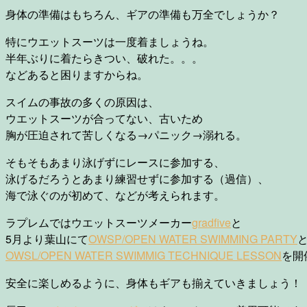
身体の準備はもちろん、ギアの準備も万全でしょうか？
特にウエットスーツは一度着ましょうね。
半年ぶりに着たらきつい、破れた。。。
などあると困りますからね。
スイムの事故の多くの原因は、
ウエットスーツが合ってない、古いため
胸が圧迫されて苦しくなる→パニック→溺れる。
そもそもあまり泳げずにレースに参加する、
泳げるだろうとあまり練習せずに参加する（過信）、
海で泳ぐのが初めて、などが考えられます。
ラプレムではウエットスーツメーカー
gradfive
と
5月より葉山にて
OWSP/OPEN WATER SWIMMING PARTY
OWSL/OPEN WATER SWIMMIG TECHNIQUE LESSON
を開
安全に楽しめるように、身体もギアも揃えていきましょう！