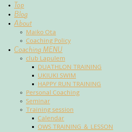
fun
Top
of
Blog
sports
About
Maiko Ota
Coaching Policy
Coaching MENU
club Lapulem
DUATHLON TRAINING
UKIUKI SWIM
HAPPY RUN TRAINING
Personal Coaching
Seminar
Training session
Calendar
OWS TRAINING ＆ LESSON