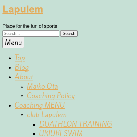
Lapulem
Place for the fun of sports
Menu
Top
Blog
About
Maiko Ota
Coaching Policy
Coaching MENU
club Lapulem
DUATHLON TRAINING
UKIUKI SWIM