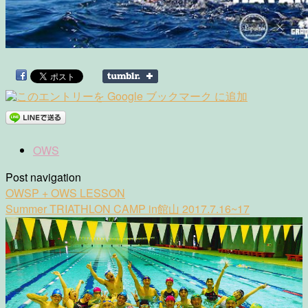
OWS
Post navigation
OWSP + OWS LESSON
Summer TRIATHLON CAMP in館山 2017.7.16~17