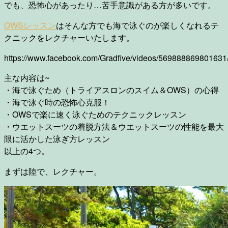
でも、恐怖心があったり…苦手意識がある方が多いです。
OWSレッスン
はそんな方でも海で泳ぐのが楽しくなれるテ
クニックをレクチャーいたします。
https://www.facebook.com/Gradfive/videos/569888869801631
主な内容は~
・海で泳ぐため（トライアスロンのスイム＆OWS）の心
得
・海で泳ぐ時の恐怖心克服！
・OWSで楽に速く泳ぐためのテクニックレッスン
・ウエットスーツの着脱方法＆ウエットスーツの性能を最
大
限に活かした泳ぎ方レッスン
以上の4つ。
まずは陸で、レクチャー。